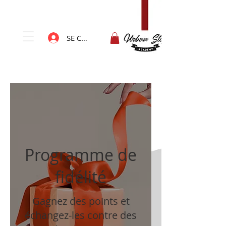
SE CONNECTER
Programme de
fidélité
Gagnez des points et
échangez-les contre des