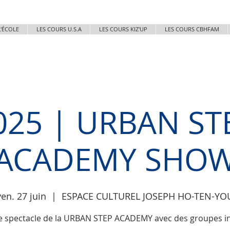
L'ÉCOLE
LES COURS U.S.A
LES COURS KIZ'UP
LES COURS CBHFAM
025 | URBAN ST
ACADEMY SHO
ven. 27 juin
  |  
ESPACE CULTUREL JOSEPH HO-TEN-YO
 spectacle de la URBAN STEP ACADEMY avec des groupes in