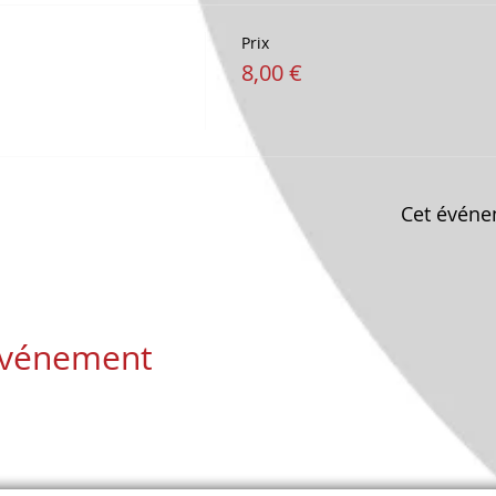
Prix
8,00 €
Cet événe
 événement