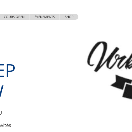
COURS OPEN
ÉVÉNEMENTS
SHOP
EP
W
U
vités